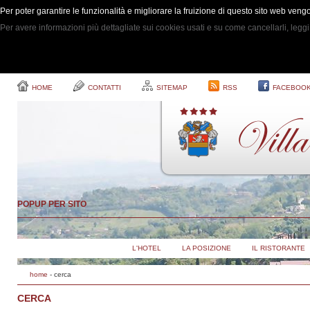
Per poter garantire le funzionalità e migliorare la fruizione di questo sito web ven
Per avere informazioni più dettagliate sui cookies usati e su come cancellarli, leggi
HOME
CONTATTI
SITEMAP
RSS
FACEBOO
POPUP PER SITO
L'HOTEL
LA POSIZIONE
IL RISTORANTE
home
-
cerca
CERCA